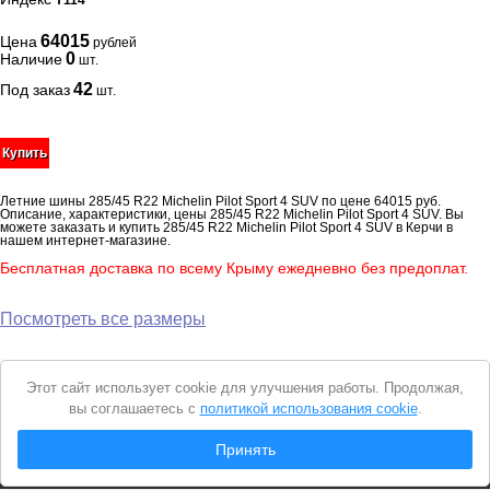
Y114
64015
Цена
рублей
0
Наличие
шт.
42
Под заказ
шт.
Купить
Летние шины 285/45 R22 Michelin Pilot Sport 4 SUV по цене 64015 руб.
Описание, характеристики, цены 285/45 R22 Michelin Pilot Sport 4 SUV. Вы
можете заказать и купить 285/45 R22 Michelin Pilot Sport 4 SUV в Керчи в
нашем интернет-магазине.
Бесплатная доставка по всему Крыму ежедневно без предоплат.
Посмотреть все размеры
Уведомление
Этот сайт использует cookie для улучшения работы. Продолжая,
о
вы соглашаетесь с
политикой использования cookie
.
cookie
© 2026 Интернет магазин "Автошины Керчи"
Принять
Вся представленная на сайте информация носит справочный характер и не
является
публичной офертой
. Продолжая пользоваться сайтом, вы
соглашаетесь с
Политикой конфиденциальности
.