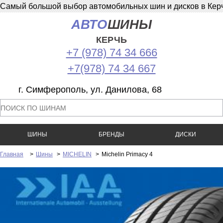
Самый большой выбор автомобильных шин и дисков в Керчи
АВТО
ШИНЫ
КЕРЧЬ
+7 (978) 74 34 666
+7(978) 74 34 667
г. Симферополь, ул. Данилова, 68
ШИНЫ
БРЕНДЫ
ДИСКИ
Главная
>
Шины
>
MICHELIN
>
Michelin Primacy 4